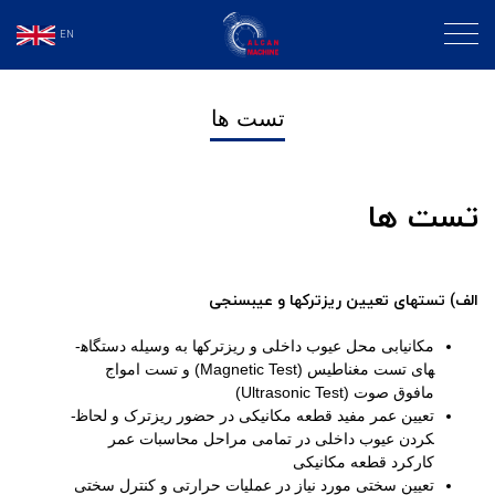
EN
تست ها
تست­ ها
الف) تست­های تعیین ریزترک­ها و عیب­سنجی
مکان­یابی محل عیوب داخلی و ریزترک­ها به وسیله دستگاه­
های تست مغناطیس (Magnetic Test) و تست امواج
مافوق صوت (Ultrasonic Test)
تعیین عمر مفید قطعه مکانیکی در حضور ریزترک و لحاظ­
کردن عیوب داخلی در تمامی مراحل محاسبات عمر
کارکرد قطعه مکانیکی
تعیین سختی مورد نیاز در عملیات حرارتی و کنترل سختی