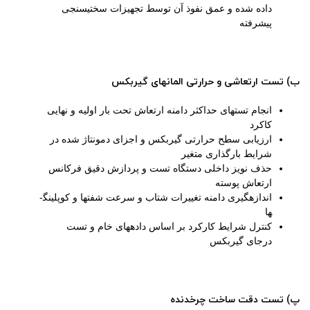
داده شده و عمق نفوذ آن توسط تجهیزات سختی­سنجی
پیشرفته
ب) تست ارتعاشی و حرارتی المان­های گیربکس
انجام تست­های حداکثر دامنه ارتعاش تحت بار اولیه و نهایی
کاکرد
ارزیابی سطح حرارتی گیربکس و اجزای دمونتاژ شده در
شرایط بارگذاری متغیر
حذف نویز داخلی دستگاه تست و پردازش دقیق فرکانس
ارتعاش پوسته
اندازه­گیری دامنه تغییرات شتاب و سرعت شفت­ها و کوپلینگ­
ها
کنترل شرایط کارکرد بر اساس داده­های خام و تست
درجای گیربکس
پ) تست دقت ساخت چرخدنده