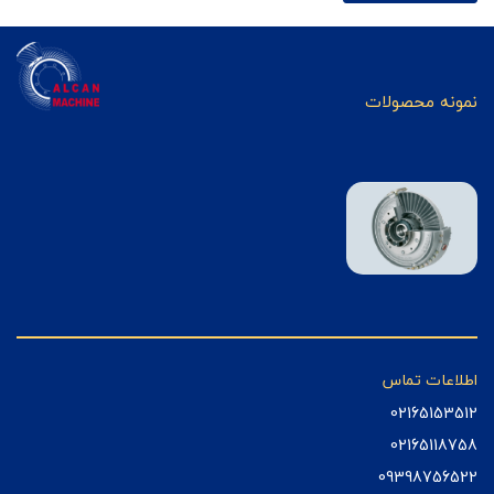
نمونه محصولات
اطلاعات تماس
02165153512
02165118758
09398756522