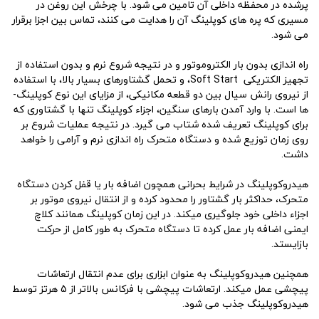
پرشده در محفظه داخلی آن تامین می­ شود. با چرخش این روغن در
مسیری که پره­ های کوپلینگ آن را هدایت می­ کنند، تماس بین اجزا برقرار
می­ شود.
راه ­اندازی بدون بار الکتروموتور و در نتیجه شروع نرم و بدون استفاده از
تجهیز الکتریکی Soft Start، و تحمل گشتاورهای بسیار بالا، با استفاده
از نیروی رانش سیال بین دو قطعه مکانیکی، از مزایای این نوع کوپلینگ­
ها است. با وارد آمدن بارهای سنگین، اجزاء کوپلینگ تنها با گشتاوری که
برای کوپلینگ تعریف شده شتاب می­ گیرد. در نتیجه عملیات شروع بر
روی زمان توزیع شده و دستگاه متحرک راه­ اندازی نرم و آرامی را خواهد
داشت.
هیدروکوپلینگ در شرایط بحرانی همچون اضافه بار یا قفل کردن دستگاه
متحرک، حداکثر بار گشتاور را محدود کرده و از انتقال نیروی موتور بر
اجزاء داخلی خود جلوگیری می­کند. در این زمان کوپلینگ همانند کلاچ
ایمنی اضافه بار عمل کرده تا دستگاه متحرک به طور کامل از حرکت
بازایستد.
همچنین هیدروکوپلینگ به عنوان ابزاری برای عدم انتقال ارتعاشات
پیچشی عمل می­کند. ارتعاشات پیچشی با فرکانس بالاتر از 5 هرتز توسط
هیدروکوپلینگ جذب می­ شود.