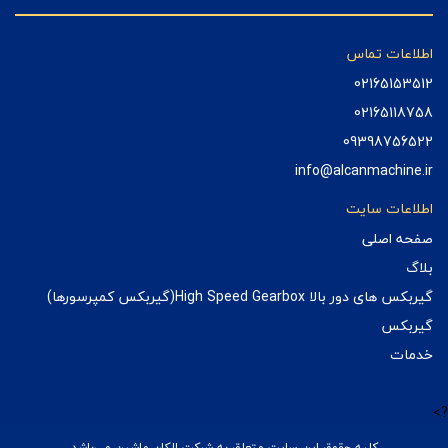
اطلاعات تماس
02165153512
02165118758
09398756522
info@alcanmachine.ir
اطلاعات سایت
صفحه اصلی
بلاگ
گیربکس های دور بالا High Speed Gearbox(گیربکس کمپرسورها)
گیربکس
خدمات
?>
کليه حقوق اين سايت متعلق به شرکت الکان ماشین می‌باشد